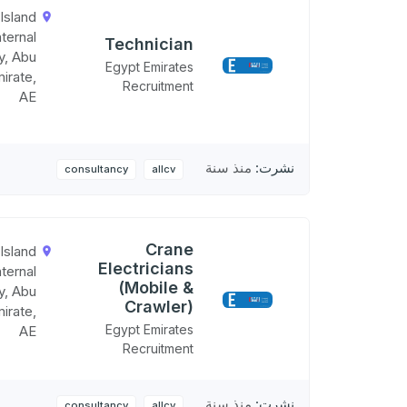
Island
nternal
Technician
ty, Abu
Egypt Emirates
irate,
Recruitment
AE
نشرت:
منذ سنة
consultancy
allcv
Crane
Island
Electricians
nternal
(Mobile &
ty, Abu
Crawler)
irate,
Egypt Emirates
AE
Recruitment
نشرت:
منذ سنة
consultancy
allcv