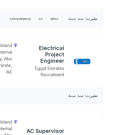
نشرت:
منذ سنة
consultancy
cv
allcv
Island
Electrical
nternal
Project
ty, Abu
Engineer
irate,
Egypt Emirates
AE
Recruitment
نشرت:
منذ سنة
Island
nternal
AC Supervisor