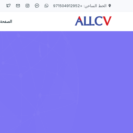
Skip to main conten
الخط الساخن:
+971504912952
الصفحة 