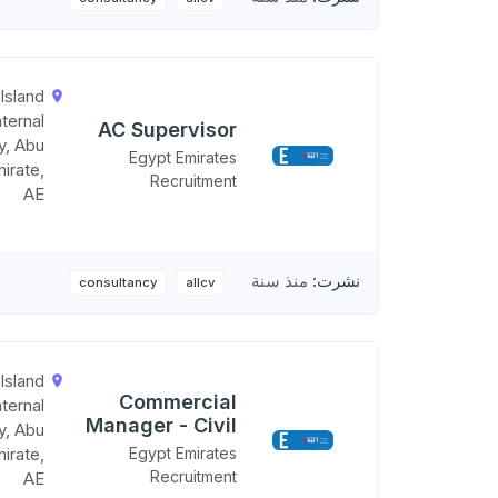
Island
nternal
AC Supervisor
ty, Abu
Egypt Emirates
irate,
Recruitment
AE
نشرت:
منذ سنة
consultancy
allcv
Island
Commercial
nternal
Manager - Civil
ty, Abu
irate,
Egypt Emirates
Recruitment
AE