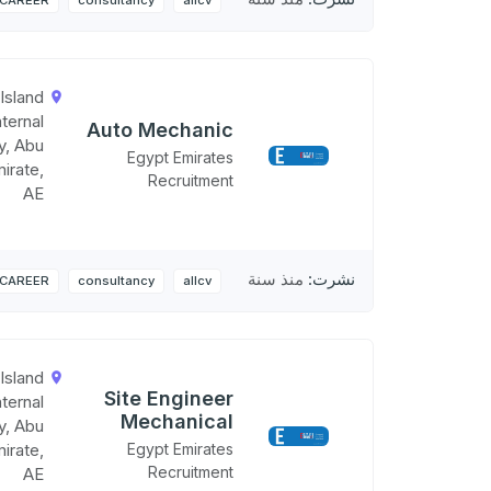
CAREER
consultancy
allcv
Island
nternal
Auto Mechanic
ty, Abu
Egypt Emirates
irate,
Recruitment
AE
نشرت:
منذ سنة
CAREER
consultancy
allcv
Island
Site Engineer
nternal
Mechanical
ty, Abu
irate,
Egypt Emirates
Recruitment
AE