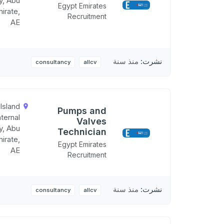
ty, Abu
Egypt Emirates
irate,
Recruitment
AE
نشرت:
منذ سنة
consultancy
allcv
Island
Pumps and
nternal
Valves
ty, Abu
Technician
irate,
Egypt Emirates
AE
Recruitment
نشرت:
منذ سنة
consultancy
allcv