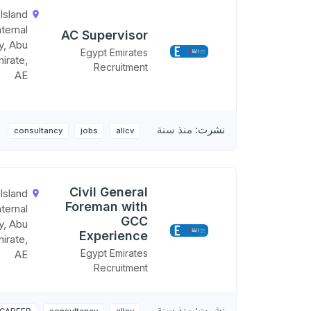
Island
nternal
AC Supervisor
ty, Abu
Egypt Emirates
irate,
Recruitment
AE
نشرت:
منذ سنة
consultancy
jobs
allcv
Civil General
Island
Foreman with
nternal
GCC
ty, Abu
Experience
irate,
Egypt Emirates
AE
Recruitment
نشرت:
منذ سنة