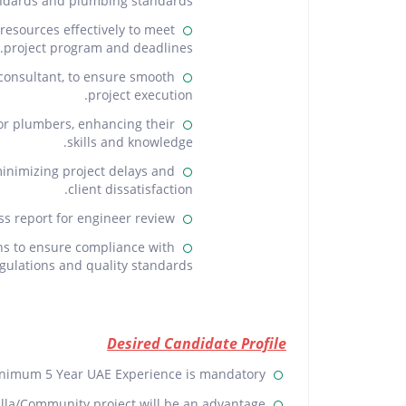
ndards and plumbing standards.
resources effectively to meet
project program and deadlines.
consultant, to ensure smooth
project execution.
ior plumbers, enhancing their
skills and knowledge.
inimizing project delays and
client dissatisfaction.
s report for engineer review.
ons to ensure compliance with
egulations and quality standards.
Desired Candidate Profile
nimum 5 Year UAE Experience is mandatory.
illa/Community project will be an advantage.