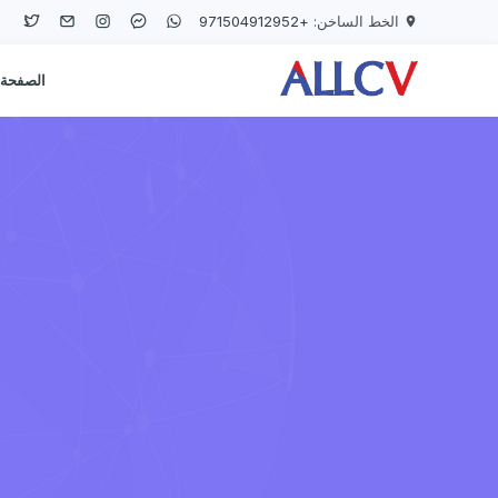
Skip to main conten
الخط الساخن:
+971504912952
الصفحة 