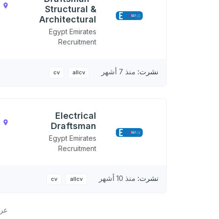
,
Structural &
N
Architectural
Egypt Emirates
Recruitment
نشرت:
منذ 7 أشهر
cv
allcv
Electrical
,
Draftsman
N
Egypt Emirates
Recruitment
نشرت:
منذ 10 أشهر
cv
allcv
عرض