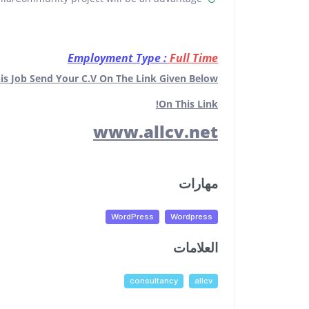
Employment Type :
Full Time
is Job Send Your C.V On The Link Given Below.
On This Link!
www.allcv.net
مهارات
WordPress
Wordpress
العلامات
consultancy
allcv