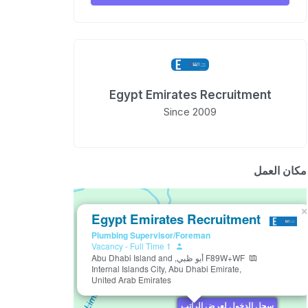
Egypt Emirates Recruitment
Since 2009
مكان العمل
×
Egypt Emirates Recruitment
Plumbing Supervisor/Foreman
-
Full Time
1 Vacancy
F89W+WF أبو ظبي, Abu Dhabi Island and
Internal Islands City, Abu Dhabi Emirate,
United Arab Emirates
سجل الدخول لعرض الراتب