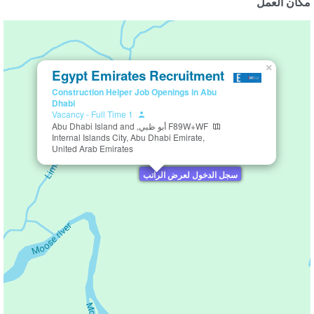
مكان العمل
×
Egypt Emirates Recruitment
Construction Helper Job Openings in Abu
Dhabi
-
Full Time
1 Vacancy
F89W+WF أبو ظبي, Abu Dhabi Island and
Internal Islands City, Abu Dhabi Emirate,
United Arab Emirates
سجل الدخول لعرض الراتب