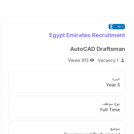
Egypt Emirates Recruitment
AutoCAD Draftsman
913 Views
1 Vacancy
خبرة
5 Year
نوع موظف
Full Time
موضع